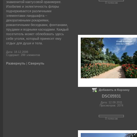
знаменитой кактусовой оранжерее.
0 голосов
Изобилие и эклектичность флоры
подчеркивается различными
элементами ландшафта –
декоративными рокариями,
романтичными беседками, фонтанами,
прудами и водными каскадами. Каждый
посетитель может облюбовать здесь
себе уголок, который принесет ему
отдых для души и тела.
Дата: 18.12.2006
Содержит: 299 элементов
Развернуть
|
Свернуть
Добавить в Корзину
DSC05931
Дата: 12.09.2011
Просмотров: 2074
0 голосов