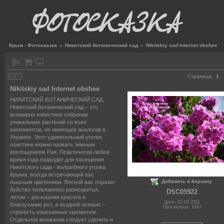
Крым - Фотосказка
»
Никитский ботанический сад
»
Nikitskiy sad Internet obshee
Страница:
1
Nikitskiy sad Internet obshee
НИКИТСКИЙ БОТАНИЧЕСКИЙ САД.
Никитский ботанический сад – это
всемирно известное собрание
уникальных растений со всех
континентов, не имеющее аналогов в
Украине. Этот удивительный уголок
поистине можно назвать земным
воплощением Рая. Практически любое
время года подходит для посещения
Никитского сада - волшебного уголка
Крыма, всегда встречающий вас
Добавить в Корзину
пышным цветением. Весной вас поразит
буйство тюльпанного разноцветья,
DSC05922
летом – роскошная красота и
Дата: 12.09.2011
благоухание роз, а поздней осенью –
Просмотров: 1943
строгость изысканных хризантем.
Отдельное внимание следует уделить и