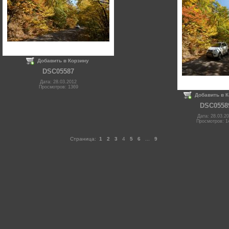
Добавить в Корзину
DSC05587
Дата: 28.03.2012
Просмотров: 1369
Добавить в 
DSC0558
Дата: 28.03.2
Просмотров: 1
Страница:
1
2
3
4
5
6
...
9