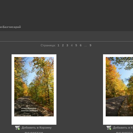
ри-Бахчисарай
Страница:
1
2
3
4
5
6
...
9
Добавить в Корзину
Добавить в 