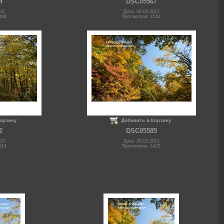
4
DSC05567
012
Дата: 28.03.2012
408
Просмотров: 1501
Корзину
Добавить в Корзину
2
DSC05585
012
Дата: 28.03.2012
314
Просмотров: 1423