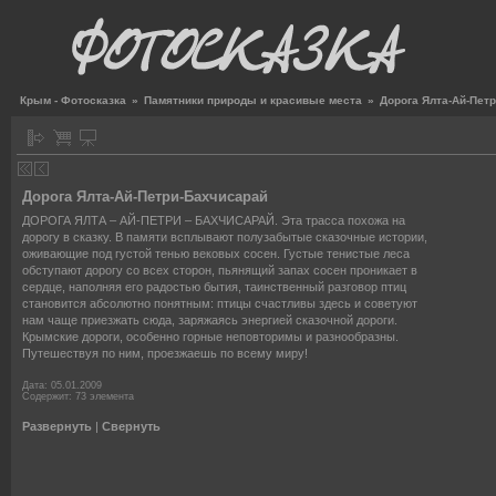
Крым - Фотосказка
»
Памятники природы и красивые места
»
Дорога Ялта-Ай-Пет
Дорога Ялта-Ай-Петри-Бахчисарай
ДОРОГА ЯЛТА – АЙ-ПЕТРИ – БАХЧИСАРАЙ. Эта трасса похожа на
дорогу в сказку. В памяти всплывают полузабытые сказочные истории,
оживающие под густой тенью вековых сосен. Густые тенистые леса
обступают дорогу со всех сторон, пьянящий запах сосен проникает в
сердце, наполняя его радостью бытия, таинственный разговор птиц
становится абсолютно понятным: птицы счастливы здесь и советуют
нам чаще приезжать сюда, заряжаясь энергией сказочной дороги.
Крымские дороги, особенно горные неповторимы и разнообразны.
Путешествуя по ним, проезжаешь по всему миру!
Дата: 05.01.2009
Содержит: 73 элемента
Развернуть
|
Свернуть