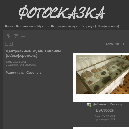
Крым - Фотосказка
»
Музеи
»
Центральный музей Тавриды (г.Симферополь)
Страница:
1
..
Центральный музей Тавриды
(г.Симферополь)
Дата: 27.03.2011
Содержит: 143 элемента
Развернуть
|
Свернуть
Добавить в Корзину
DSC05526
Дата: 27.03.2011
Просмотров: 911