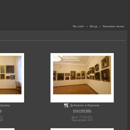
На сайт
«
Вход
«
Боковое меню
Корзину
Добавить в Корзину
9
DSC05380
011
Дата: 27.03.2011
809
Просмотров: 873