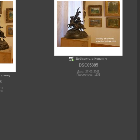
Добавить в Корзину
DSC05385
Дата: 27.03.2011
Просмотров: 1151
Корзину
3
011
932