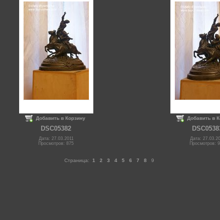
Добавить в Корзину
Добавить в 
DSC05382
DSC0538
Дата: 27.03.2011
Дата: 27.03.2
Просмотров: 875
Просмотров: 
Страница:
1
2
3
4
5
6
7
8
9