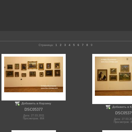
Страница:
1
2
3
4
5
6
7
8
9
Добавить в Корзину
Добавить в 
DSC05377
DSC0537
Дата: 27.03.2011
Просмотров: 904
Дата: 27.03.2
Просмотров: 