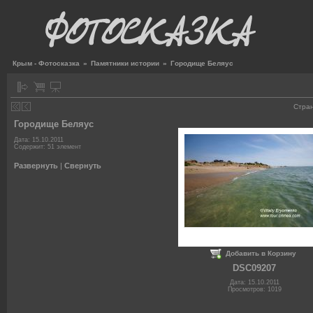
Крым - Фотосказка
»
Памятники истории
»
Городище Беляус
Стра
Городище Беляус
Дата: 15.10.2011
Содержит: 51 элемент
Развернуть
|
Свернуть
Добавить в Корзину
DSC09207
Дата: 15.10.2011
Просмотров: 1019