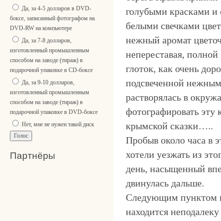
Да, за 4-5 долларов в DVD-
голубыми красками и 
боксе, записанный фотографом на
белыми свечками цвет
DVD-RW на компьютере
нежный аромат цветоч
Да, за 7-8 долларов,
изготовленный промышленным
непереставая, полной 
способом на заводе (тираж) в
глоток, как очень дор
подарочной упаковке в CD-боксе
подсвеченной нежным 
Да, за 9-10 долларов,
изготовленный промышленным
растворялась в окруж
способом на заводе (тираж) в
фотографировать эту к
подарочной упаковке в DVD-боксе
крымской сказки…..
Нет, мне не нужен такой диск
Пробыв около часа в 
хотели уезжать из это
Партнёры
день, насыщенный впе
двинулась дальше.
Следующим пунктом н
находится неподалеку 