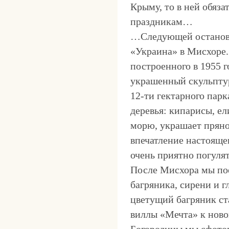
Крыму, то в ней обяза
праздникам…
…Следующей остановк
«Украина» в Мисхоре.
построенного в 1955 
украшенный скульпту
12-ти гектарного пар
деревья: кипарисы, ел
морю, украшает пряно
впечатление настояще
очень приятно погулят
После Мисхора мы пое
багряника, сирени и 
цветущий багряник ст
виллы «Мечта» к нов
Богородицы мы сфото