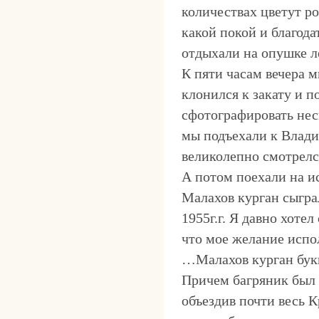
количествах цветут ро
какой покой и благод
отдыхали на опушке л
К пяти часам вечера м
клонился к закату и 
сфотографировать нес
мы подъехали к Влади
великолепно смотрелс
А потом поехали на и
Малахов курган сыгра
1955г.г. Я давно хоте
что мое желание испо
…Малахов курган букв
Причем багряник был д
объездив почти весь К