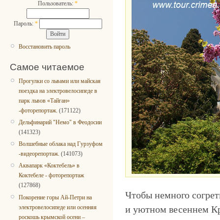
Пользователь:
*
Пароль:
*
Восстановить пароль
Самое читаемое
Прогулки со львами или майская
поездка на электровелосипеде в
парк львов «Тайган»
-фоторепортаж.
(171122)
Дельфинарий "Немо" в Феодосии
(141323)
Волшебные облака над Гурзуфом
-видеорепортаж.
(141073)
Аквапарк «Коктебель» в
Коктебеле - фоторепортаж
(127868)
Чтобы немного согре
Покорение горы Ай-Петри на
электровелосипеде или осенняя
и уютном весеннем Кр
роскошь крымской осени –