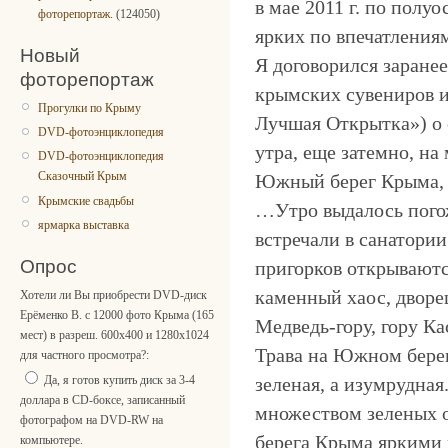
в мае 2011 г. по полу
фоторепортаж.
(124050)
ярких по впечатления
Новый
Я договорился заране
фоторепортаж
крымских сувениров 
Прогулки по Крыму
Лучшая Открытка») о с
DVD-фотоэнциклопедия
утра, еще затемно, н
DVD-фотоэнциклопедия
Сказочный Крым
Южный берег Крыма, 
Крымские свадьбы
…Утро выдалось погож
ярмарка выставка
встречали в санатори
Опрос
пригорков открываютс
каменный хаос, дворе
Хотели ли Вы приобрести DVD-диск
Ерёменко В. с 12000 фото Крыма (165
Медведь-гору, гору К
мест) в разреш. 600x400 и 1280x1024
Трава на Южном берегу
для частного просмотра?:
зеленая, а изумрудная
Да, я готов купить диск за 3-4
доллара в CD-боксе, записанный
множеством зеленых о
фотографом на DVD-RW на
берега Крыма яркими
компьютере.