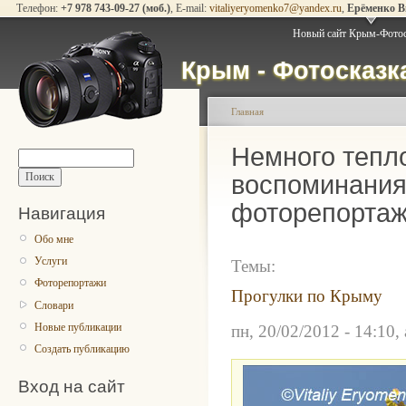
Телефон:
+7 978 743-09-27 (моб.)
, E-mail:
vitaliyeryomenko7@yandex.ru
,
Ерёменко 
Новый сайт Крым-Фото
Крым - Фотосказ
Главная
Немного тепл
воспоминания
фоторепортаж
Навигация
Обо мне
Услуги
Темы:
Фоторепортажи
Прогулки по Крыму
Словари
Новые публикации
пн, 20/02/2012 - 14:10, 
Создать публикацию
Вход на сайт