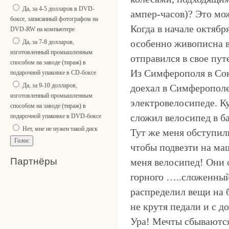
Да, за 4-5 долларов в DVD-
ампер-часов)? Это мо
боксе, записанный фотографом на
Когда в начале октябр
DVD-RW на компьютере
особенно живописна в 
Да, за 7-8 долларов,
изготовленный промышленным
отправился в свое пут
способом на заводе (тираж) в
Из Симферополя в Сок
подарочной упаковке в CD-боксе
Да, за 9-10 долларов,
доехал в Симферополе
изготовленный промышленным
электровелосипеде. К
способом на заводе (тираж) в
сложил велосипед в ба
подарочной упаковке в DVD-боксе
Нет, мне не нужен такой диск
Тут же меня обступил
чтобы подвезти на маш
Партнёры
меня велосипед! Они о
горного …..сложенный
распределил вещи на б
не крутя педали и с 
Ура! Мечты сбываютс