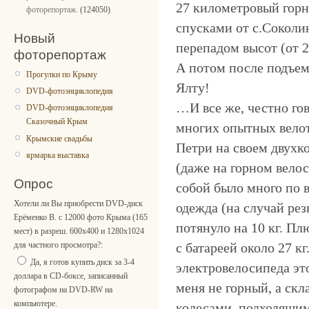
27 километровый горн
фоторепортаж.
(124050)
спусками от с.Соколи
Новый
перепадом высот (от 2
фоторепортаж
А потом после подъем
Прогулки по Крыму
Ялту!
DVD-фотоэнциклопедия
…И все же, честно гов
DVD-фотоэнциклопедия
Сказочный Крым
многих опытных вело
Крымские свадьбы
Петри на своем двухк
ярмарка выставка
(даже на горном велос
Опрос
собой было много по в
Хотели ли Вы приобрести DVD-диск
одежда (на случай рез
Ерёменко В. с 12000 фото Крыма (165
потянуло на 10 кг. Пл
мест) в разреш. 600x400 и 1280x1024
с батареей около 27 к
для частного просмотра?:
Да, я готов купить диск за 3-4
электровелосипеда это
доллара в CD-боксе, записанный
меня не горный, а скл
фотографом на DVD-RW на
компьютере.
колесами, подходящим