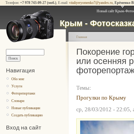
Телефон:
+7 978 743-09-27 (моб.)
, E-mail:
vitaliyeryomenko7@yandex.ru
,
Ерёменко 
Новый сайт Крым-Фото
Крым - Фотосказ
Главная
Покорение го
или осенняя 
фоторепортаж
Навигация
Обо мне
Услуги
Темы:
Фоторепортажи
Прогулки по Крыму
Словари
Новые публикации
ср, 28/03/2012 - 22:05, 
Создать публикацию
Вход на сайт