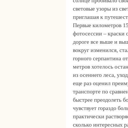
солнце пробивало свои
световые узоры из све
приглашая к путешеств
Первые километров 15
фотосессии – краски 
дороге все выше и вы
вокруг изменился, ст
горного серпантина о
метров хотелось оста
из осеннего леса, ухо
еще раз оценил преи
транспорте по сравне
быстрее преодолеть бо
чувствует гораздо бо
практически растворяе
сколько интересных р