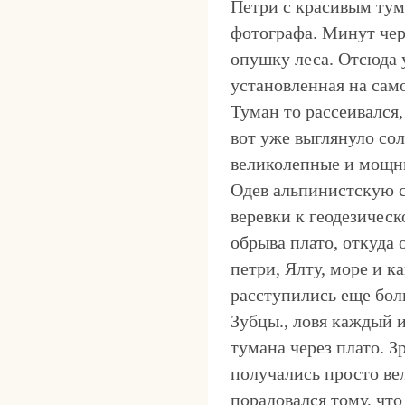
Петри с красивым тум
фотографа. Минут чере
опушку леса. Отсюда 
установленная на само
Туман то рассеивался,
вот уже выглянуло со
великолепные и мощны
Одев альпинистскую 
веревки к геодезичес
обрыва плато, откуда
петри, Ялту, море и 
расступились еще боль
Зубцы., ловя каждый
тумана через плато. 
получались просто ве
порадовался тому, что