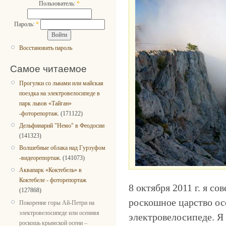
Пользователь:
*
Пароль:
*
Восстановить пароль
Самое читаемое
Прогулки со львами или майская
поездка на электровелосипеде в
парк львов «Тайган»
-фоторепортаж.
(171122)
Дельфинарий "Немо" в Феодосии
(141323)
Волшебные облака над Гурзуфом
-видеорепортаж.
(141073)
Аквапарк «Коктебель» в
Коктебеле - фоторепортаж
8 октября 2011 г. я с
(127868)
роскошное царство ос
Покорение горы Ай-Петри на
электровелосипеде или осенняя
электровелосипеде. Я
роскошь крымской осени –