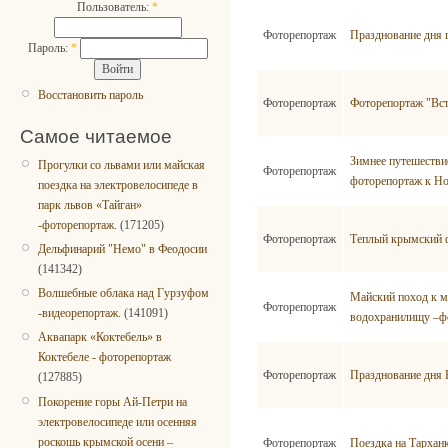
Пользователь:
*
Фоторепортаж
Празднование дня 
Пароль:
*
Восстановить пароль
Фоторепортаж
Фоторепортаж "Вст
Самое читаемое
Зимнее путешестви
Прогулки со львами или майская
Фоторепортаж
фоторепортаж к Но
поездка на электровелосипеде в
парк львов «Тайган»
-фоторепортаж.
(171205)
Фоторепортаж
Теплый крымский 
Дельфинарий "Немо" в Феодосии
(141342)
Волшебные облака над Гурзуфом
Майский поход к м
Фоторепортаж
-видеорепортаж.
(141091)
водохранилищу –ф
Аквапарк «Коктебель» в
Коктебеле - фоторепортаж
Фоторепортаж
Празднование дня 
(127885)
Покорение горы Ай-Петри на
электровелосипеде или осенняя
роскошь крымской осени –
Фоторепортаж
Поездка на Тархан