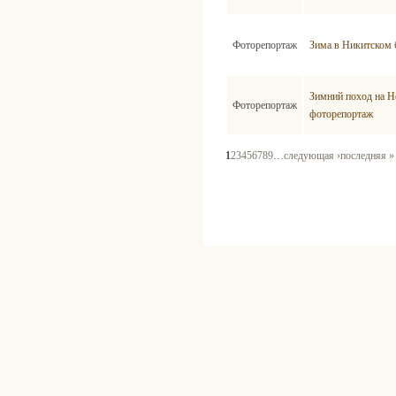
Фоторепортаж
Зима в Никитском 
Зимний поход на Н
Фоторепортаж
фоторепортаж
1
2
3
4
5
6
7
8
9
…
следующая ›
последняя »