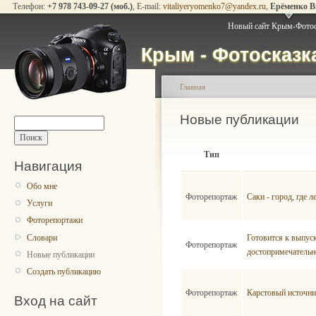
Телефон:
+7 978 743-09-27 (моб.)
, E-mail:
vitaliyeryomenko7@yandex.ru
,
Ерёменко 
Новый сайт Крым-Фото
Крым - Фотосказ
Главная
Новые публикации
Тип
Навигация
Обо мне
Фоторепортаж
Саки - город, где 
Услуги
Фоторепортажи
Словари
Готовится к выпус
Фоторепортаж
достопримечатель
Новые публикации
Создать публикацию
Фоторепортаж
Карстовый источни
Вход на сайт