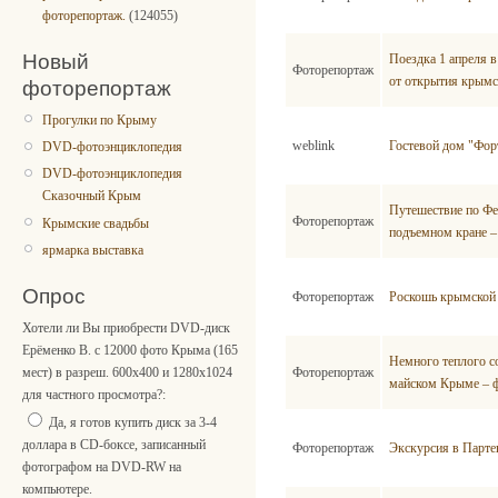
фоторепортаж.
(124055)
Новый
Поездка 1 апреля в
Фоторепортаж
от открытия крымс
фоторепортаж
Прогулки по Крыму
weblink
Гостевой дом "Фор
DVD-фотоэнциклопедия
DVD-фотоэнциклопедия
Сказочный Крым
Путешествие по Фе
Фоторепортаж
Крымские свадьбы
подъемном кране –
ярмарка выставка
Опрос
Фоторепортаж
Роскошь крымской 
Хотели ли Вы приобрести DVD-диск
Ерёменко В. с 12000 фото Крыма (165
Немного теплого с
Фоторепортаж
мест) в разреш. 600x400 и 1280x1024
майском Крыме – 
для частного просмотра?:
Да, я готов купить диск за 3-4
доллара в CD-боксе, записанный
Фоторепортаж
Экскурсия в Парте
фотографом на DVD-RW на
компьютере.