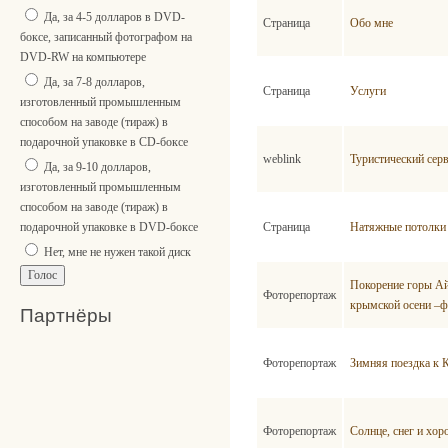
Да, за 4-5 долларов в DVD-
Страница
Обо мне
боксе, записанный фотографом на
DVD-RW на компьютере
Да, за 7-8 долларов,
Страница
Услуги
изготовленный промышленным
способом на заводе (тираж) в
подарочной упаковке в CD-боксе
weblink
Туристический сер
Да, за 9-10 долларов,
изготовленный промышленным
способом на заводе (тираж) в
Страница
Натяжные потолки
подарочной упаковке в DVD-боксе
Нет, мне не нужен такой диск
Покорение горы Ай
Фоторепортаж
крымской осени –ф
Партнёры
Фоторепортаж
Зимняя поездка к 
Фоторепортаж
Солнце, снег и хо