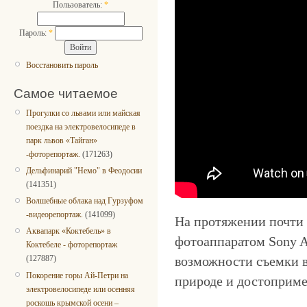
Пользователь:
*
Пароль:
*
Восстановить пароль
Самое читаемое
Прогулки со львами или майская
поездка на электровелосипеде в
парк львов «Тайган»
-фоторепортаж.
(171263)
Дельфинарий "Немо" в Феодосии
(141351)
Волшебные облака над Гурзуфом
-видеорепортаж.
(141099)
На протяжении почти 2
Аквапарк «Коктебель» в
фотоаппаратом Sony A
Коктебеле - фоторепортаж
возможности съемки в
(127887)
Покорение горы Ай-Петри на
природе и достоприме
электровелосипеде или осенняя
роскошь крымской осени –