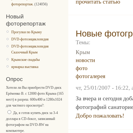
прочитать статью
фоторепортаж.
(124056)
Новый
фоторепортаж
Новые фотогр
Прогулки по Крыму
DVD-фотоэнциклопедия
Темы:
DVD-фотоэнциклопедия
Крым
Сказочный Крым
новости
Крымские свадьбы
ярмарка выставка
фото
фотогалерея
Опрос
чт, 25/01/2007 - 16:22, 
Хотели ли Вы приобрести DVD-диск
Ерёменко В. с 12000 фото Крыма (165
За вчера и сегодня до
мест) в разреш. 600x400 и 1280x1024
для частного просмотра?:
фотографий санатори
Да, я готов купить диск за 3-4
Добро пожаловать!
доллара в CD-боксе, записанный
фотографом на DVD-RW на
компьютере.