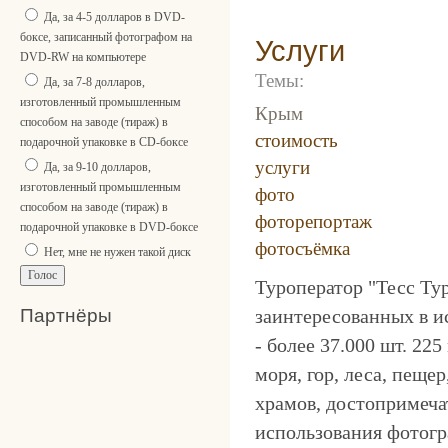
Да, за 4-5 долларов в DVD-
боксе, записанный фотографом на
Услуги
DVD-RW на компьютере
Темы:
Да, за 7-8 долларов,
изготовленный промышленным
Крым
способом на заводе (тираж) в
стоимость
подарочной упаковке в CD-боксе
услуги
Да, за 9-10 долларов,
изготовленный промышленным
фото
способом на заводе (тираж) в
фоторепортаж
подарочной упаковке в DVD-боксе
фотосъёмка
Нет, мне не нужен такой диск
Туроператор "Тесс 
заинтересованных 
Партнёры
- более 37.000 шт. 2
моря, гор, леса, пеще
храмов, достопримеча
использования фотогр